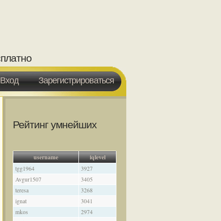
сплатно
Вход
Зарегистрироваться
Рейтинг умнейших
username
iqlevel
tgg1964
3927
Avgur1507
3405
teresa
3268
ignat
3041
mkos
2974