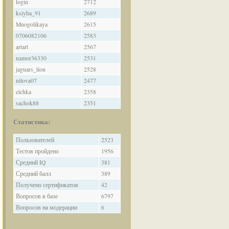
login
2712
ksiyha_91
2689
Mnogolikaya
2615
0706082106
2583
artart
2567
namor36330
2531
jaguars_lion
2528
nilova07
2477
elchka
2358
sachok88
2351
Статистика:
Пользователей
2523
Тестов пройдено
1956
Средний IQ
381
Средний балл
389
Получено сертификатов
42
Вопросов в базе
6797
Вопросов на модерации
6