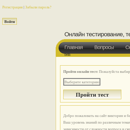
Регистрация
|
Забыли пароль?
Онлайн тестирование, т
Главная
Вопросы
С
beta
Пройти онлайн тест:
Пожалуйста выбира
Выберите категорию
Добро пожаловать на сайт викторин и б
Ваш уровень знаний по различным темам
зависимости от сложности вопроса и ско