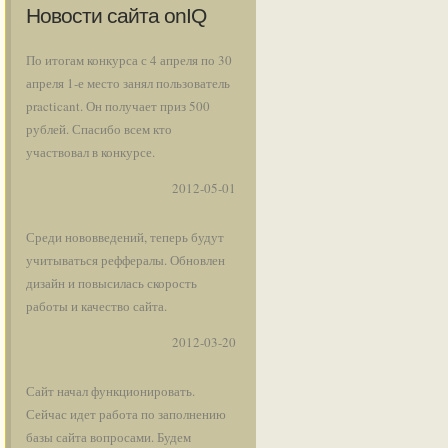
Новости сайта onIQ
По итогам конкурса с 4 апреля по 30
апреля 1-е место занял пользователь
practicant. Он получает приз 500
рублей. Спасибо всем кто
участвовал в конкурсе.
2012-05-01
Среди нововведений, теперь будут
учитываться реффералы. Обновлен
дизайн и повысилась скорость
работы и качество сайта.
2012-03-20
Сайт начал функционировать.
Сейчас идет работа по заполнению
базы сайта вопросами. Будем