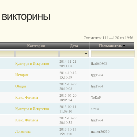
 викторины
Элементы 111—120 из 1956.
Категория
Дата
Пользователь
2014-11-21
Культура и Искусство
liza060803
20:11:08
2014-10-12
История
tgg1964
15:10:59
2015-10-29
Общая
tgg1964
20:10:08
2015-05-20
Кино, Фильмы
ToKaP
18:05:24
2013-09-11
Культура и Искусство
strela
11:09:10
2015-10-29
Кино, Фильмы
tgg1964
20:10:52
2013-10-13
Логотипы
namor36330
15:10:20