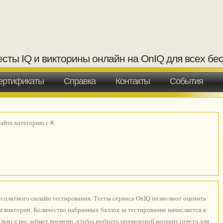
есты IQ и викторины онлайн на OnIQ для всех бе
ертификаты
Справка
Контакты
События
йте категорию с #.
есплатного онлайн тестирования. Тесты сервиса OnIQ позволяют оценить
 викторин. Количество набранных баллов за тестирование начисляется в
лько у вас займет времени, чтобы выбрать правильный вариант ответа для