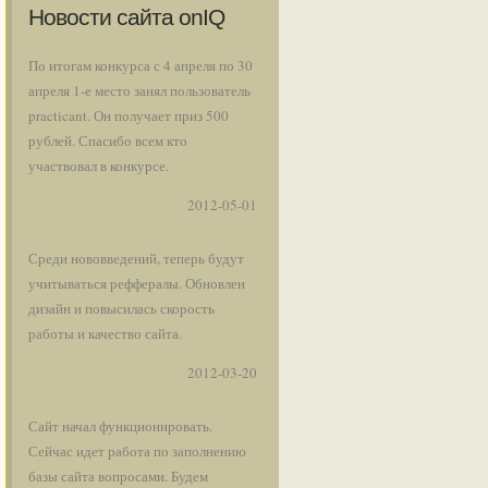
Новости сайта onIQ
По итогам конкурса с 4 апреля по 30
апреля 1-е место занял пользователь
practicant. Он получает приз 500
рублей. Спасибо всем кто
участвовал в конкурсе.
2012-05-01
Среди нововведений, теперь будут
учитываться реффералы. Обновлен
дизайн и повысилась скорость
работы и качество сайта.
2012-03-20
Сайт начал функционировать.
Сейчас идет работа по заполнению
базы сайта вопросами. Будем