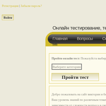
Регистрация
|
Забыли пароль?
Онлайн тестирование, т
Главная
Вопросы
С
beta
Пройти онлайн тест:
Пожалуйста выбира
Выберите категорию
Добро пожаловать на сайт викторин и б
Ваш уровень знаний по различным темам
зависимости от сложности вопроса и ско