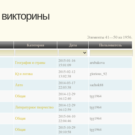
 викторины
Элементы 41—50 из 1956.
Категория
Дата
Пользователь
2015-01-16
География и страны
arubakova
15:01:09
2015-02-12
IQ и логика
glorious_92
13:02:38
2014-03-17
Авто
sachok88
22:03:38
2014-12-29
Общая
tgg1964
16:12:40
2014-12-29
Литературное творчество
tgg1964
16:12:59
2015-04-10
Общая
tgg1964
22:04:46
2015-10-29
Общая
tgg1964
20:10:58