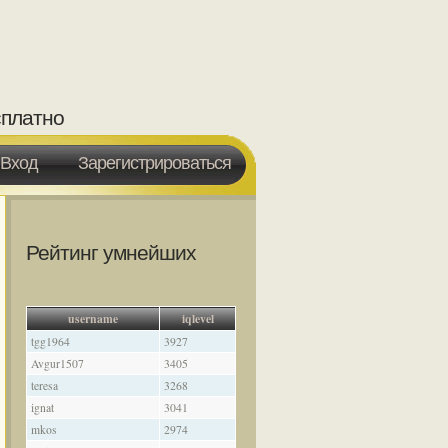
сплатно
Вход
Зарегистрироваться
Рейтинг умнейших
username
iqlevel
tgg1964
3927
Avgur1507
3405
teresa
3268
ignat
3041
mkos
2974