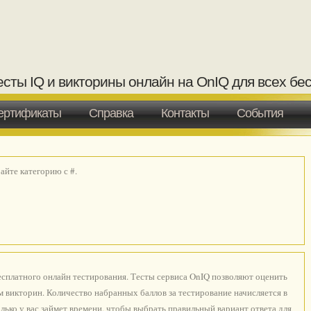
есты IQ и викторины онлайн на OnIQ для всех бе
ертификаты
Справка
Контакты
События
йте категорию с #.
есплатного онлайн тестирования. Тесты сервиса OnIQ позволяют оценить
 викторин. Количество набранных баллов за тестирование начисляется в
лько у вас займет времени, чтобы выбрать правильный вариант ответа для