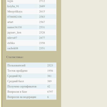
login
2712
ksiyha_91
2689
Mnogolikaya
2615
0706082106
2583
artart
2567
namor36330
2531
jaguars_lion
2528
nilova07
2477
elchka
2358
sachok88
2351
Статистика:
Пользователей
2523
Тестов пройдено
1956
Средний IQ
381
Средний балл
389
Получено сертификатов
42
Вопросов в базе
6797
Вопросов на модерации
6