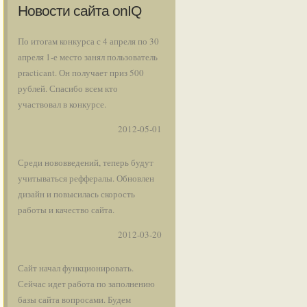
Новости сайта onIQ
По итогам конкурса с 4 апреля по 30
апреля 1-е место занял пользователь
practicant. Он получает приз 500
рублей. Спасибо всем кто
участвовал в конкурсе.
2012-05-01
Среди нововведений, теперь будут
учитываться реффералы. Обновлен
дизайн и повысилась скорость
работы и качество сайта.
2012-03-20
Сайт начал функционировать.
Сейчас идет работа по заполнению
базы сайта вопросами. Будем