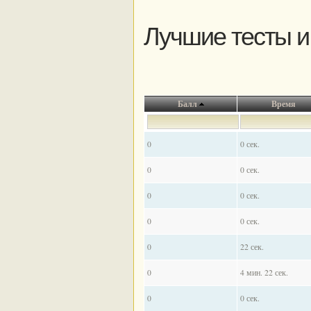
Лучшие тесты и
Балл
Время
0
0 сек.
0
0 сек.
0
0 сек.
0
0 сек.
0
22 сек.
0
4 мин. 22 сек.
0
0 сек.