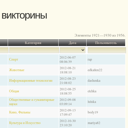
 викторины
Элементы 1921—1930 из 1956.
Категория
Дата
Пользователь
2012-06-07
Спорт
rap
08:06:39
2012-08-21
Животные
edkallen22
18:08:10
2012-08-23
Информационные технологии
dashenka
21:08:02
2012-08-25
Общая
elchka
18:08:55
Общественные и гуманитарные
2012-09-08
luluka
науки
03:09:14
2012-09-13
Кино, Фильмы
body19
17:09:47
2012-10-30
Культура и Искусство
mariya82
23:10:20