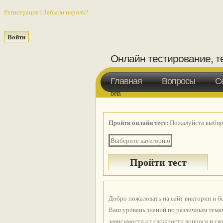
Регистрация
|
Забыли пароль?
Онлайн тестирование, т
Главная
Вопросы
С
beta
Пройти онлайн тест:
Пожалуйста выбира
Выберите категорию
Добро пожаловать на сайт викторин и б
Ваш уровень знаний по различным темам
зависимости от сложности вопроса и ско