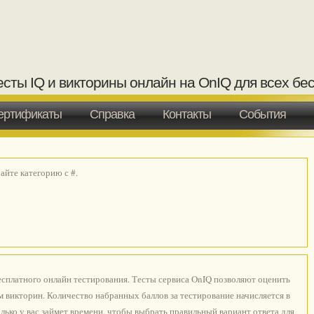
есты IQ и викторины онлайн на OnIQ для всех бе
ертификаты
Справка
Контакты
События
йте категорию с #.
есплатного онлайн тестирования. Тесты сервиса OnIQ позволяют оценить
 викторин. Количество набранных баллов за тестирование начисляется в
лько у вас займет времени, чтобы выбрать правильный вариант ответа для