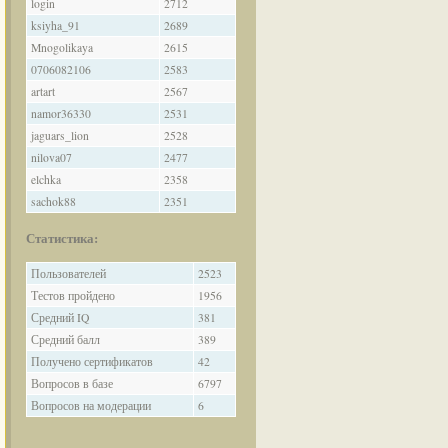
login
2712
ksiyha_91
2689
Mnogolikaya
2615
0706082106
2583
artart
2567
namor36330
2531
jaguars_lion
2528
nilova07
2477
elchka
2358
sachok88
2351
Статистика:
Пользователей
2523
Тестов пройдено
1956
Средний IQ
381
Средний балл
389
Получено сертификатов
42
Вопросов в базе
6797
Вопросов на модерации
6