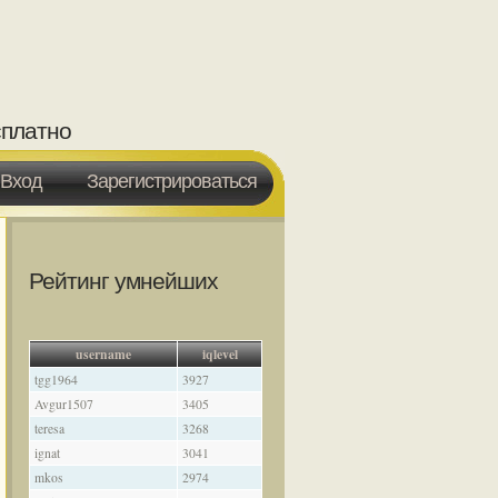
сплатно
Вход
Зарегистрироваться
Рейтинг умнейших
username
iqlevel
tgg1964
3927
Avgur1507
3405
teresa
3268
ignat
3041
mkos
2974