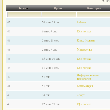
Эле
Балл
Время
Категория
47
74 мин. 33 сек.
Библия
46
6 мин. 9 сек.
IQ и логика
46
2 мин. 21 сек.
Кино, Фильмы
46
2 мин. 7 сек.
Математика
46
15 мин. 30 сек.
IQ и логика
44
11 мин. 1 сек.
IQ и логика
Информационные
42
51 сек.
технологии
41
51 сек.
Компьютеры
40
34 сек.
Спорт
40
12 мин. 57 сек.
IQ и логика