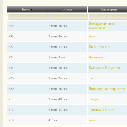
Балл
Время
Категория
Информационные
840
2 мин. 36 сек.
технологии
831
3 мин. 46 сек.
Авто
827
2 мин. 33 сек.
Кино, Фильмы
824
1 мин. 3 сек.
Логотипы
821
1 мин. 30 сек.
Культура и Искусство
820
3 мин. 24 сек.
Спорт
820
2 мин. 26 сек.
Литературное творчество
815
2 мин. 49 сек.
Общая
812
6 мин. 43 сек.
Финансы и бизнес
810
41 сек.
Авто