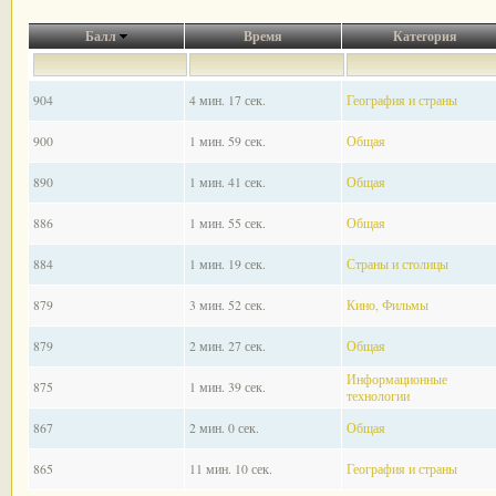
Балл
Время
Категория
904
4 мин. 17 сек.
География и страны
900
1 мин. 59 сек.
Общая
890
1 мин. 41 сек.
Общая
886
1 мин. 55 сек.
Общая
884
1 мин. 19 сек.
Страны и столицы
879
3 мин. 52 сек.
Кино, Фильмы
879
2 мин. 27 сек.
Общая
Информационные
875
1 мин. 39 сек.
технологии
867
2 мин. 0 сек.
Общая
865
11 мин. 10 сек.
География и страны