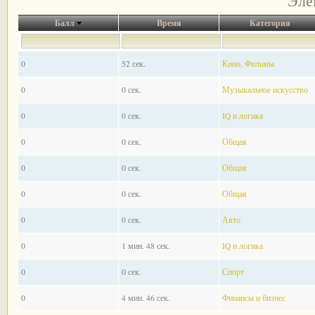
Эле
Балл
Время
Категория
0
52 сек.
Кино, Фильмы
0
0 сек.
Музыкальное искусство
0
0 сек.
IQ и логика
0
0 сек.
Общая
0
0 сек.
Общая
0
0 сек.
Общая
0
0 сек.
Авто
0
1 мин. 48 сек.
IQ и логика
0
0 сек.
Спорт
0
4 мин. 46 сек.
Финансы и бизнес