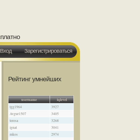
сплатно
Вход
Зарегистрироваться
Рейтинг умнейших
username
iqlevel
tgg1964
3927
Avgur1507
3405
teresa
3268
ignat
3041
mkos
2974