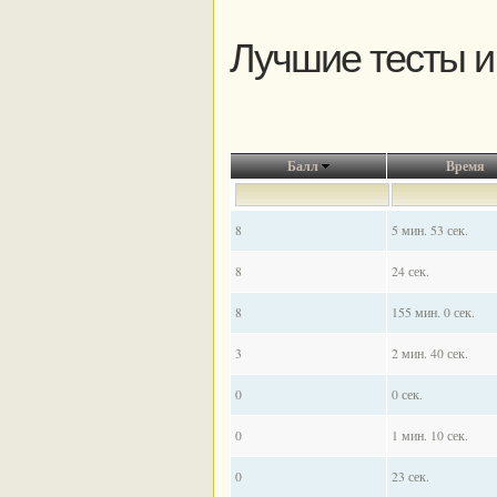
Лучшие тесты и
Балл
Время
8
5 мин. 53 сек.
8
24 сек.
8
155 мин. 0 сек.
3
2 мин. 40 сек.
0
0 сек.
0
1 мин. 10 сек.
0
23 сек.