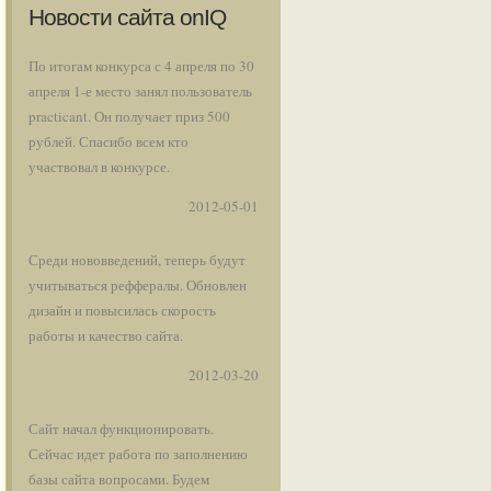
Новости сайта onIQ
По итогам конкурса с 4 апреля по 30
апреля 1-е место занял пользователь
practicant. Он получает приз 500
рублей. Спасибо всем кто
участвовал в конкурсе.
2012-05-01
Среди нововведений, теперь будут
учитываться реффералы. Обновлен
дизайн и повысилась скорость
работы и качество сайта.
2012-03-20
Сайт начал функционировать.
Сейчас идет работа по заполнению
базы сайта вопросами. Будем