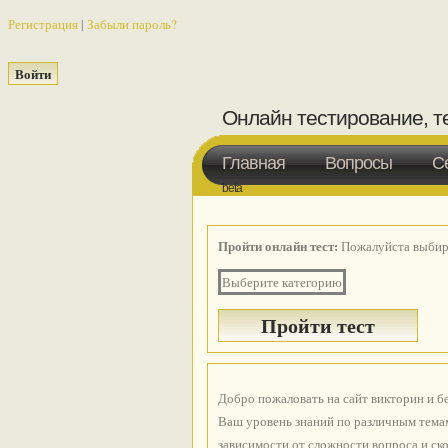
Регистрация
|
Забыли пароль?
Онлайн тестирование, т
Главная
Вопросы
С
beta
Пройти онлайн тест:
Пожалуйста выбира
Выберите категорию
Добро пожаловать на сайт викторин и б
Ваш уровень знаний по различным темам
зависимости от сложности вопроса и ско