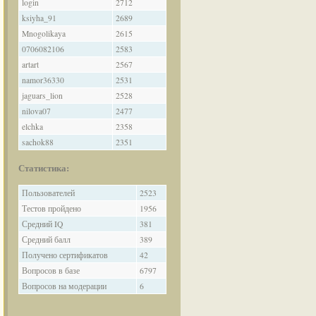
login
2712
ksiyha_91
2689
Mnogolikaya
2615
0706082106
2583
artart
2567
namor36330
2531
jaguars_lion
2528
nilova07
2477
elchka
2358
sachok88
2351
Статистика:
Пользователей
2523
Тестов пройдено
1956
Средний IQ
381
Средний балл
389
Получено сертификатов
42
Вопросов в базе
6797
Вопросов на модерации
6