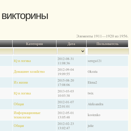
 викторины
Элементы 1911—1920 из 1956.
Категория
Дата
Пользователь
2012-08-31
IQ и логика
serega121
11:08:36
2012-09-04
Домашнее хозяйство
Oksuta
19:09:55
2015-08-20
Из жизни
Elena2
17:08:06
2013-03-03
IQ и логика
twix
10:03:38
2012-01-07
Общая
Aleksandra
22:01:01
Информационные
2012-05-01
kostenko
технологии
13:05:48
2012-02-23
Общая
julie
13:02:47