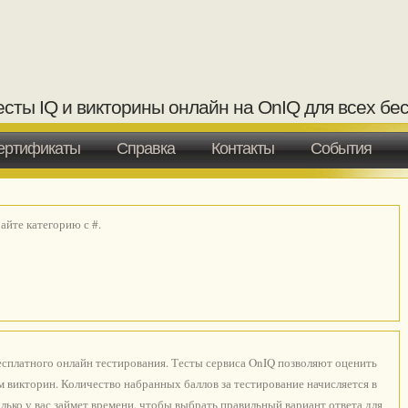
есты IQ и викторины онлайн на OnIQ для всех бе
ертификаты
Справка
Контакты
События
йте категорию с #.
есплатного онлайн тестирования. Тесты сервиса OnIQ позволяют оценить
 викторин. Количество набранных баллов за тестирование начисляется в
лько у вас займет времени, чтобы выбрать правильный вариант ответа для