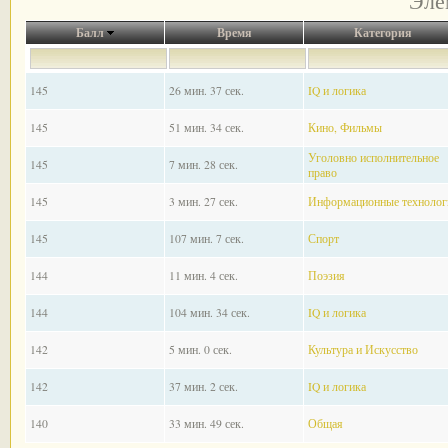
Эле
Балл
Время
Категория
145
26 мин. 37 сек.
IQ и логика
145
51 мин. 34 сек.
Кино, Фильмы
Уголовно исполнительное
145
7 мин. 28 сек.
право
145
3 мин. 27 сек.
Информационные технолог
145
107 мин. 7 сек.
Спорт
144
11 мин. 4 сек.
Поэзия
144
104 мин. 34 сек.
IQ и логика
142
5 мин. 0 сек.
Культура и Искусство
142
37 мин. 2 сек.
IQ и логика
140
33 мин. 49 сек.
Общая